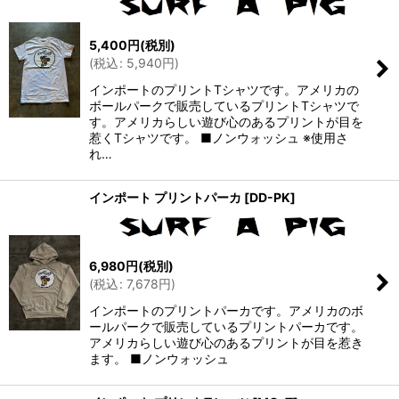
並び順
:
5,400
円
(税別)
絞り込む
(
税込
:
5,940
円
)
インポートのプリントTシャツです。アメリカの
ボールパークで販売しているプリントTシャツで
す。アメリカらしい遊び心のあるプリントが目を
惹くTシャツです。 ■ノンウォッシュ ※使用さ
れ…
インポート プリントパーカ
[
DD-PK
]
6,980
円
(税別)
(
税込
:
7,678
円
)
インポートのプリントパーカです。アメリカのボ
ールパークで販売しているプリントパーカです。
アメリカらしい遊び心のあるプリントが目を惹き
ます。 ■ノンウォッシュ