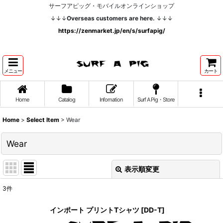
サーフアピッグ・モバイルオンラインショップ
↓↓↓
Overseas customers are here.
↓↓↓
https://zenmarket.jp/en/s/surfapig/
メニュー
カート
Home
Catalog
Infomation
Surf A Pig・Store
Home
>
Select Item
>
Wear
Wear
表示順変更
閉じる
3
件
表示数
:
インポート プリントTシャツ
[
DD-T
]