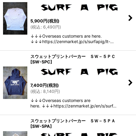
並び順
:
絞り込む
5,900
円
(税別)
(
税込
:
6,490
円
)
↓↓↓Overseas customers are here.
↓↓↓https://zenmarket.jp/s/surfapig/lt-…
スウェットプリントパーカー ＳＷ－５ＰＣ
[
SW-5PC
]
7,400
円
(税別)
(
税込
:
8,140
円
)
↓↓↓Overseas customers are
here. ↓↓↓https://zenmarket.jp/en/s/surf…
スウェットプリントパーカー ＳＷ－５ＰＡ
[
SW-5PA
]