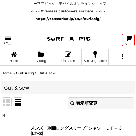
サーフアピッグ・モバイルオンラインショップ
↓↓↓
Overseas customers are here.
↓↓↓
https://zenmarket.jp/en/s/surfapig/
メニュー
カート
Home
Catalog
Infomation
Surf A Pig・Store
Home
>
Surf A Pig
>
Cut & sew
Cut & sew
表示順変更
閉じる
8
件
表示数
:
メンズ 刺繍ロングスリーブTシャツ ＬＴ－３
[
LT-3
]