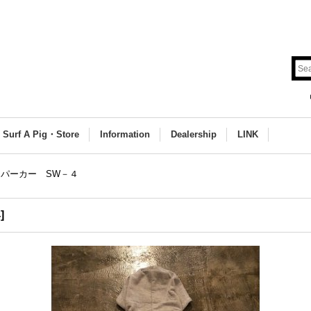
Surf A Pig・Store
Information
Dealership
LINK
パーカー SW－４
4
]