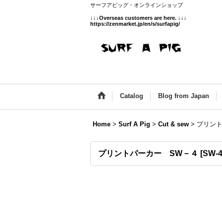
サーフアピッグ・オンラインショップ
↓↓↓
Overseas customers are here.
↓↓↓
https://zenmarket.jp/en/s/surfapig/
Catalog
Blog from Japan
Home
>
Surf A Pig
>
Cut & sew
>
プリント
プリントパーカー SW－４
[
SW-