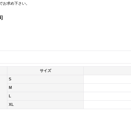
でお求め下さい。
4
]
サイズ
S
M
L
XL