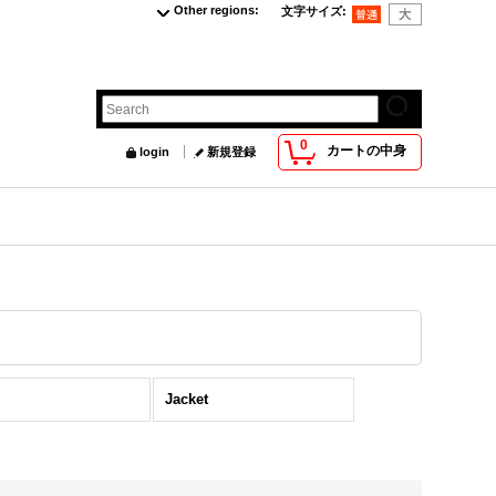
Other regions
:
文字サイズ
:
0
カートの中身
login
新規登録
Jacket