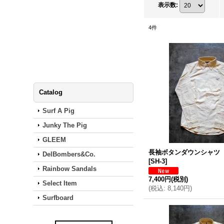
表示数
:
4
件
Catalog
Surf A Pig
Junky The Pig
GLEEM
長袖ボタンダウンシャツ
DelBombers&Co.
[
SH-3
]
Rainbow Sandals
7,400円
(税別)
Select Item
(
税込
:
8,140円
)
Surfboard