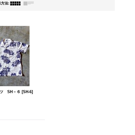
示方法
:
ツ SH－６
[
SH-6
]