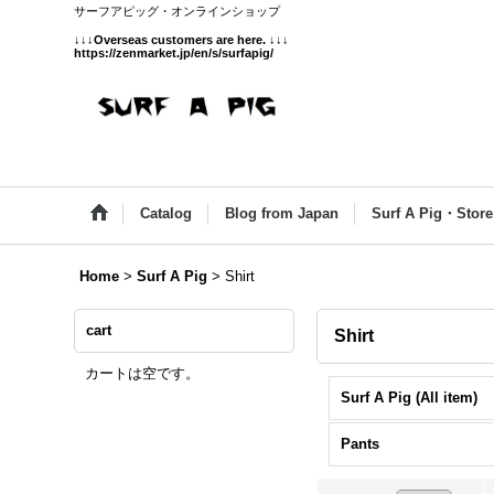
サーフアピッグ・オンラインショップ
↓↓↓
Overseas customers are here.
↓↓↓
https://zenmarket.jp/en/s/surfapig/
Catalog
Blog from Japan
Surf A Pig・Store
Home
>
Surf A Pig
>
Shirt
cart
Shirt
カートは空です。
Surf A Pig (All item)
Pants