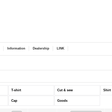
Information
Dealership
LINK
T-shirt
Cut & sew
Shirt
Cap
Goods