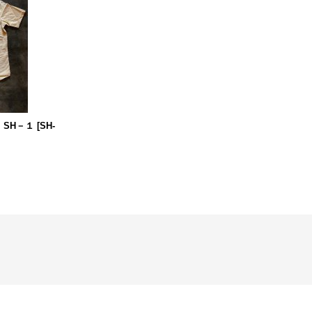
SH－１
[
SH-