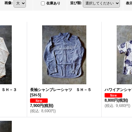
画像
:
並び順
:
在庫あり
表
 ＳＨ－３
長袖シャンブレーシャツ ＳＨ－５
ハワイアンシャ
[
SH-5
]
8,800円
(税別)
7,900円
(税別)
(
税込
:
9,680円
)
(
税込
:
8,690円
)