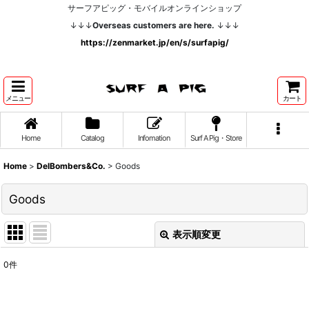
サーフアピッグ・モバイルオンラインショップ
↓↓↓
Overseas customers are here.
↓↓↓
https://zenmarket.jp/en/s/surfapig/
メニュー
カート
Home
Catalog
Infomation
Surf A Pig・Store
Home
>
DelBombers&Co.
>
Goods
Goods
表示順変更
閉じる
0
件
表示数
: