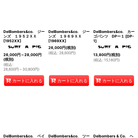
表示数
:
並び順
:
DelBombers&co. ジー
DelBombers&co. ジー
DelBombers&co. カー
絞り込む
ンズ １９５２ＸＸ
ンズ １９６９ＸＸ
ゴパンツ DPー１
[
DP-
[
1952XX
]
[
1969XX
]
1
]
26,000
円
(税別)
(
税込
:
28,600
円
)
26,000
円
～28,000
円
13,800
円
(税別)
(税別)
(
税込
:
15,180
円
)
(
税込
:
28,600
円
～30,800
円
)
カートに入れる
カートに入れる
カートに入れる
DelBombers&co. ベイ
DelBombers&co. ツー
Delbombers & Co. ヘ