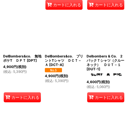
カートに入れる
カートに入れる
DelBombers&co. 無地
DelBombers&co. プリ
Delbombers & Co. 2
ポケT ＤＰＴ
[
DPT
]
ントTシャツ ＤＣＴ－
パックＴシャツ（クルー
Ａ
[
DCT-A
]
ネック） ＤＵＴ－１
4,900
円
(税別)
[
DUT-1
]
(
税込
:
5,390
円
)
4,900
円
(税別)
(
税込
:
5,390
円
)
4,600
円
(税別)
(
税込
:
5,060
円
)
カートに入れる
カートに入れる