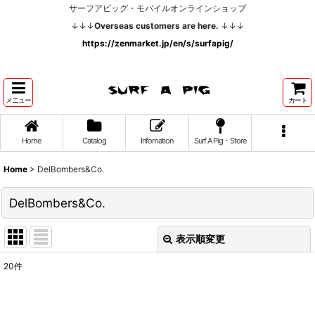
サーフアピッグ・モバイルオンラインショップ
↓↓↓
Overseas customers are here.
↓↓↓
https://zenmarket.jp/en/s/surfapig/
メニュー
カート
Home
Catalog
Infomation
Surf A Pig・Store
Home
>
DelBombers&Co.
DelBombers&Co.
表示順変更
閉じる
20
件
サブカテゴリ
: