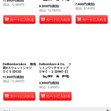
11,800
円
(税別)
7,400
円
(税別)
(
税込
:
12,980
円
)
9,800
円
(税別)
(
税込
:
8,140
円
)
(
税込
:
10,780
円
)
カートに入れる
カートに入れる
カートに入れる
DelBombers&co. 無地
Delbombers & Co. コ
両Vスウェットシャツ
ットンワッチキャップ
ＤＣＳ
[
DCS
]
ＤＷＣ－２
[
DWC-2
]
11,800
円
(税別)
(
税込
:
12,980
円
)
3,600
円
(税別)
(
税込
:
3,960
円
)
カートに入れる
カートに入れる