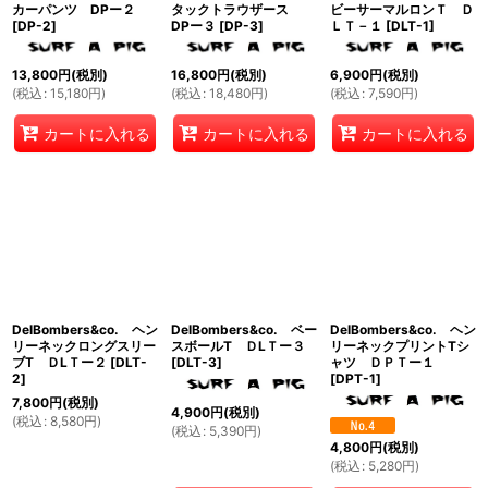
カーパンツ DPー２
タックトラウザース
ビーサーマルロンＴ Ｄ
[
DP-2
]
DPー３
[
DP-3
]
ＬＴ－１
[
DLT-1
]
13,800
円
(税別)
16,800
円
(税別)
6,900
円
(税別)
(
税込
:
15,180
円
)
(
税込
:
18,480
円
)
(
税込
:
7,590
円
)
カートに入れる
カートに入れる
カートに入れる
DelBombers&co. ヘン
DelBombers&co. ベー
DelBombers&co. ヘン
リーネックロングスリー
スボールT ＤLＴー３
リーネックプリントTシ
ブT ＤLＴー２
[
DLT-
[
DLT-3
]
ャツ ＤＰＴー１
2
]
[
DPT-1
]
7,800
円
(税別)
4,900
円
(税別)
(
税込
:
8,580
円
)
(
税込
:
5,390
円
)
4,800
円
(税別)
(
税込
:
5,280
円
)