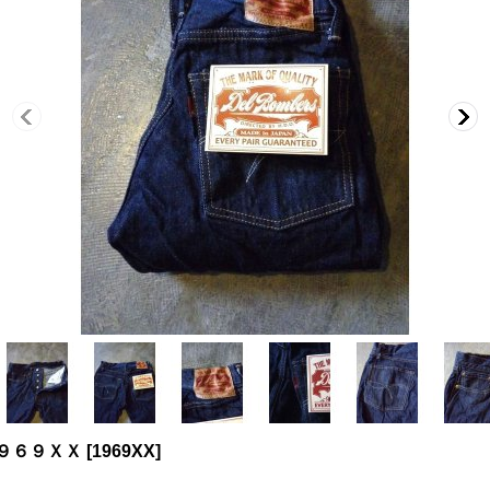
 １９６９ＸＸ
[
1969XX
]