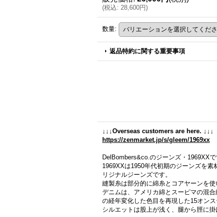
(
税込
:
28,600円
)
数量
:
返品特約に関する重要事項
↓↓↓Overseas customers are here. ↓↓↓
https://zenmarket.jp/s/gleem/1969xx
DelBombers&co.のジーンズ・1969XX
1969XXは1950年代初期のジーン
リジナルジーンズです。
縫製糸は部分的に綿糸とコアヤーンを使
デニムは、アメリカ綿とスーピマの混合綿
の経年変化した色目を再現した15オン
シルエットは股上が浅く、腿から脛に掛