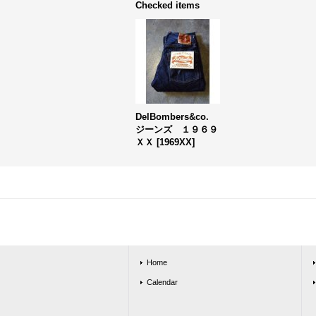
Checked items
DelBombers&co.
ジーンズ １９６９
ＸＸ
[
1969XX
]
Home
Calendar