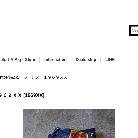
Surf A Pig・Store
Information
Dealership
LINK
Bombers&co. ジーンズ １９６９ＸＸ
１９６９ＸＸ
[
1969XX
]