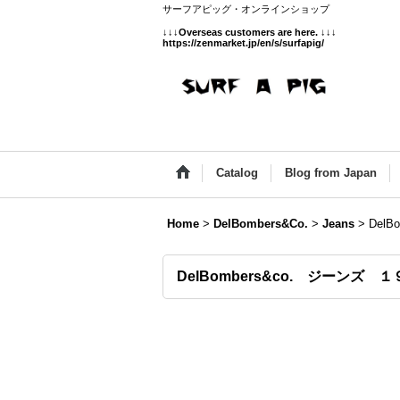
サーフアピッグ・オンラインショップ
↓↓↓
Overseas customers are here.
↓↓↓
https://zenmarket.jp/en/s/surfapig/
Catalog
Blog from Japan
Home
>
DelBombers&Co.
>
Jeans
>
Del
DelBombers&co. ジーンズ 