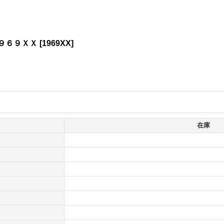
 １９６９ＸＸ
[
1969XX
]
在庫