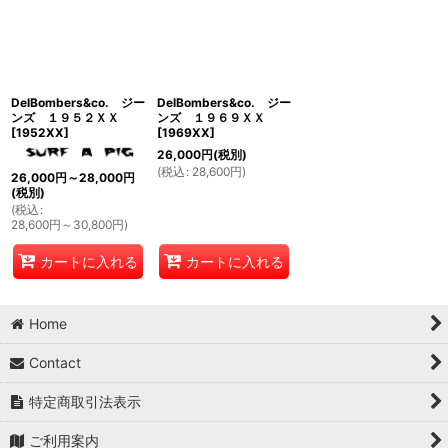
並び順
:
絞り込む
DelBombers&co. ジー
DelBombers&co. ジー
ンズ １９５２ＸＸ
ンズ １９６９ＸＸ
[
1952XX
]
[
1969XX
]
26,000
円
(税別)
(
税込
:
28,600
円
)
26,000
円
～28,000
円
(税別)
(
税込
:
28,600
円
～30,800
円
)
カートに入れる
カートに入れる
Home
Contact
特定商取引法表示
ご利用案内