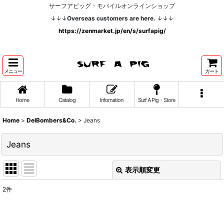
サーフアピッグ・モバイルオンラインショップ
↓↓↓
Overseas customers are here.
↓↓↓
https://zenmarket.jp/en/s/surfapig/
メニュー
カート
Home
Catalog
Infomation
Surf A Pig・Store
Home
>
DelBombers&Co.
>
Jeans
Jeans
表示順変更
閉じる
2
件
表示数
: