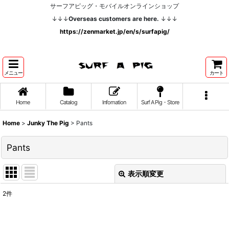
サーフアピッグ・モバイルオンラインショップ
↓↓↓
Overseas customers are here.
↓↓↓
https://zenmarket.jp/en/s/surfapig/
メニュー
カート
Home
Catalog
Infomation
Surf A Pig・Store
Home
>
Junky The Pig
>
Pants
Pants
表示順変更
閉じる
2
件
表示数
: