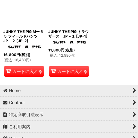
並び順
:
絞り込む
JUNKY THE PIG Mー６
JUNKY THE PIG トラウ
５ フィールドパンツ
ザース JP－１
[
JP-1
]
JP－２
[
JP-2
]
11,800
円
(税別)
16,800
円
(税別)
(
税込
:
12,980
円
)
(
税込
:
18,480
円
)
カートに入れる
カートに入れる
Home
Contact
特定商取引法表示
ご利用案内