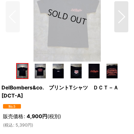
DelBombers&co. プリントTシャツ ＤＣＴ－Ａ
[
DCT-A
]
販売価格
:
4,900
円
(税別)
(
税込
:
5,390
円
)