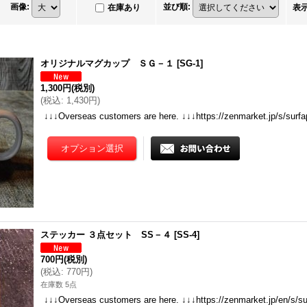
画像
:
並び順
:
在庫あり
表
オリジナルマグカップ ＳＧ－１
[
SG-1
]
1,300円
(税別)
(
税込
:
1,430円
)
↓↓↓Overseas customers are here. ↓↓↓https://zenmarket.jp/s/surf
ステッカー ３点セット SS－４
[
SS-4
]
700円
(税別)
(
税込
:
770円
)
在庫数 5点
↓↓↓Overseas customers are here. ↓↓↓https://zenmarket.jp/en/s/s