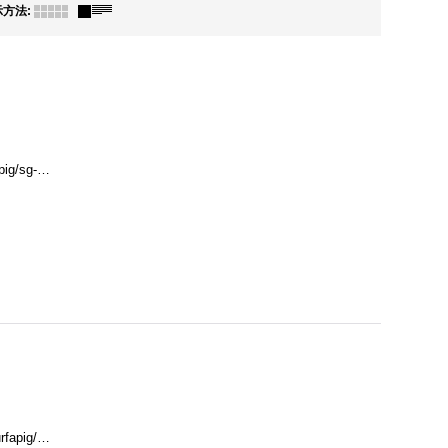
示方法
:
apig/sg-…
urfapig/…