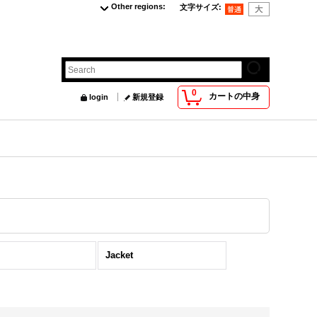
Other regions
:
文字サイズ
:
0
カートの中身
login
新規登録
Jacket