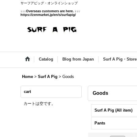
サーフアピッグ・オンラインショップ
↓↓↓
Overseas customers are here.
↓↓↓
https://zenmarket.jp/en/s/surfapig/
Catalog
Blog from Japan
Surf A Pig・Store
Home
>
Surf A Pig
>
Goods
cart
Goods
カートは空です。
Surf A Pig (All item)
Pants