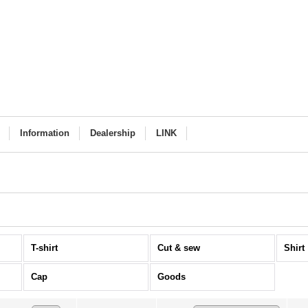
Information
Dealership
LINK
T-shirt
Cut & sew
Shirt
Cap
Goods