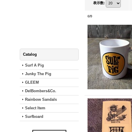
表示数
:
6
件
Catalog
Surf A Pig
Junky The Pig
GLEEM
DelBombers&Co.
Rainbow Sandals
Select Item
Surfboard