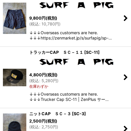
9,800
円
(税別)
(
税込
:
10,780
円
)
↓↓↓Overseas customers are here.
↓↓↓https://zenmarket.jp/s/surfapig/sp-…
トラッカーCAP ＳＣ－１１
[
SC-11
]
4,800
円
(税別)
(
税込
:
5,280
円
)
在庫わずか
↓↓↓Overseas customers are here.
↓↓↓Trucker Cap SC-11 | ZenPlus サー…
ニットCAP ＳＣ－３
[
SC-3
]
2,500
円
(税別)
(
税込
:
2,750
円
)