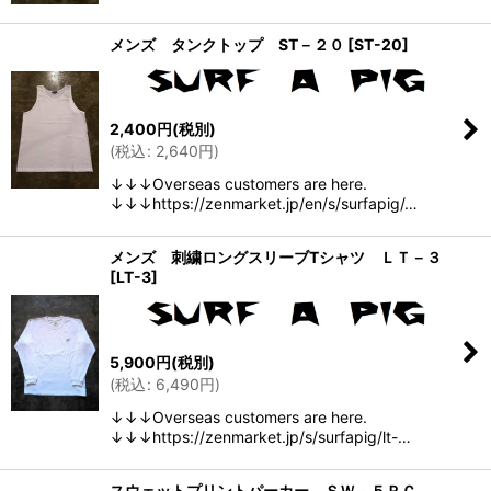
メンズ タンクトップ ST－２０
[
ST-20
]
2,400
円
(税別)
(
税込
:
2,640
円
)
↓↓↓Overseas customers are here.
↓↓↓https://zenmarket.jp/en/s/surfapig/…
メンズ 刺繍ロングスリーブTシャツ ＬＴ－３
[
LT-3
]
5,900
円
(税別)
(
税込
:
6,490
円
)
↓↓↓Overseas customers are here.
↓↓↓https://zenmarket.jp/s/surfapig/lt-…
スウェットプリントパーカー ＳＷ－５ＰＣ