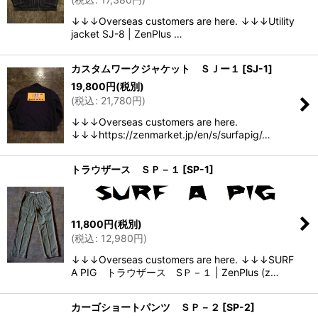
↓↓↓Overseas customers are here. ↓↓↓Utility
jacket SJ-8 | ZenPlus …
カスタムワークジャケット ＳＪー１
[
SJ-1
]
19,800
円
(税別)
(
税込
:
21,780
円
)
↓↓↓Overseas customers are here.
↓↓↓https://zenmarket.jp/en/s/surfapig/…
トラウザース ＳＰ－１
[
SP-1
]
11,800
円
(税別)
(
税込
:
12,980
円
)
↓↓↓Overseas customers are here. ↓↓↓SURF
A PIG トラウザース SＰ－１ | ZenPlus (z…
カーゴショートパンツ ＳＰ－２
[
SP-2
]