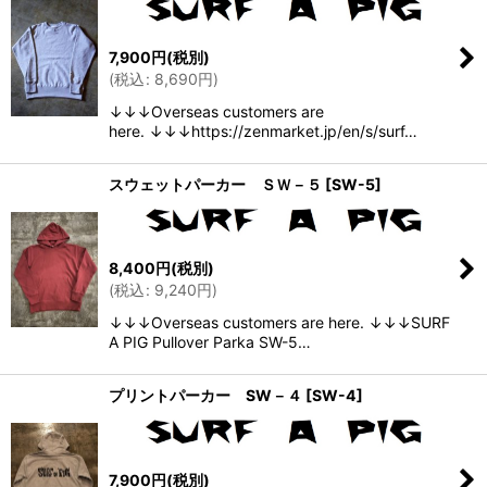
7,900
円
(税別)
(
税込
:
8,690
円
)
↓↓↓Overseas customers are
here. ↓↓↓https://zenmarket.jp/en/s/surf…
スウェットパーカー ＳＷ－５
[
SW-5
]
8,400
円
(税別)
(
税込
:
9,240
円
)
↓↓↓Overseas customers are here. ↓↓↓SURF
A PIG Pullover Parka SW-5…
プリントパーカー SW－４
[
SW-4
]
7,900
円
(税別)