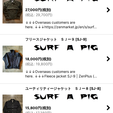
27,000
円
(税別)
(
税込
:
29,700
円
)
↓↓↓Overseas customers are
here. ↓↓↓https://zenmarket.jp/en/s/surf…
フリースジャケット ＳＪー９
[
SJ-9
]
18,000
円
(税別)
(
税込
:
19,800
円
)
↓↓↓Overseas customers are
here. ↓↓↓Fleece jacket SJ-9 | ZenPlus (…
ユーティリティージャケット ＳＪー８
[
SJ-8
]
15,800
円
(税別)
(
税込
:
17,380
円
)