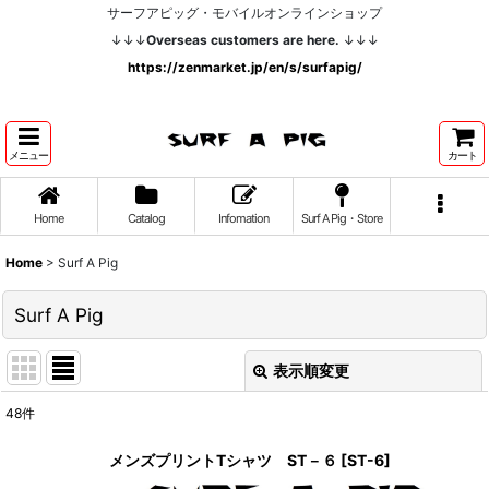
サーフアピッグ・モバイルオンラインショップ
↓↓↓
Overseas customers are here.
↓↓↓
https://zenmarket.jp/en/s/surfapig/
メニュー
カート
Home
Catalog
Infomation
Surf A Pig・Store
Home
>
Surf A Pig
Surf A Pig
表示順変更
閉じる
48
件
サブカテゴリ
:
メンズプリントTシャツ ST－６
[
ST-6
]