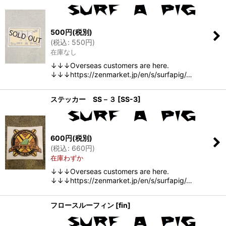
500
円
(税別)
(
税込
:
550
円
)
在庫なし
↓↓↓Overseas customers are here.
↓↓↓https://zenmarket.jp/en/s/surfapig/…
ステッカー SS－３
[
SS-3
]
600
円
(税別)
(
税込
:
660
円
)
在庫わずか
↓↓↓Overseas customers are here.
↓↓↓https://zenmarket.jp/en/s/surfapig/…
フロースルーフィン
[
fin
]