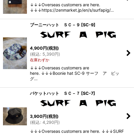
↓↓↓Overseas customers are here.
↓↓↓https://zenmarket.jp/en/s/surfapig/…
ブーニーハット ＳＣ－９
[
SC-9
]
4,900
円
(税別)
(
税込
:
5,390
円
)
在庫わずか
↓↓↓Overseas customers are
here. ↓↓↓Boonie hat SC-9 サーフ ア ピッ
グ…
バケットハット ＳＣ－７
[
SC-7
]
3,900
円
(税別)
(
税込
:
4,290
円
)
↓↓↓Overseas customers are here. ↓↓↓SURF