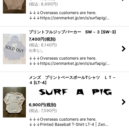
(
税込
:
8,690
円
)
↓↓↓Overseas customers are here.
↓↓↓https://zenmarket.jp/en/s/surfapig/…
プリントフルジップパーカー SW－３
[
SW-3
]
7,400
円
(税別)
(
税込
:
8,140
円
)
在庫なし
↓↓↓Overseas customers are here.
↓↓↓https://zenmarket.jp/en/s/surfapig/…
メンズ プリントベースボールTシャツ ＬＴ－
４
[
LT-4
]
6,900
円
(税別)
(
税込
:
7,590
円
)
↓↓↓Overseas customers are here.
↓↓↓Printed Baseball T-Shirt LT-4 | Zen…