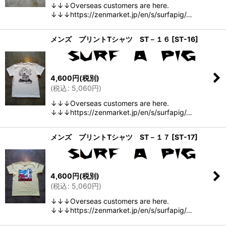
↓↓↓Overseas customers are here.
↓↓↓https://zenmarket.jp/en/s/surfapig/…
メンズ プリントTシャツ ST－１６
[
ST-16
]
4,600
円
(税別)
(
税込
:
5,060
円
)
↓↓↓Overseas customers are here.
↓↓↓https://zenmarket.jp/en/s/surfapig/…
メンズ プリントTシャツ ST－１７
[
ST-17
]
4,600
円
(税別)
(
税込
:
5,060
円
)
↓↓↓Overseas customers are here.
↓↓↓https://zenmarket.jp/en/s/surfapig/…