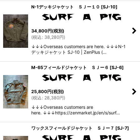
N-1デッキジャケット ＳＪー１０
[
SJ-10
]
34,800
円
(税別)
(
税込
:
38,280
円
)
↓↓↓Overseas customers are here. ↓↓↓N-1
デッキジャケット SJ-10 | ZenPlus (…
M-65フィールドジャケット ＳＪー６
[
SJ-6
]
25,800
円
(税別)
(
税込
:
28,380
円
)
↓↓↓Overseas customers are
here. ↓↓↓https://zenmarket.jp/en/s/surf…
ワックスフィールドジャケット ＳＪー７
[
SJ-7
]