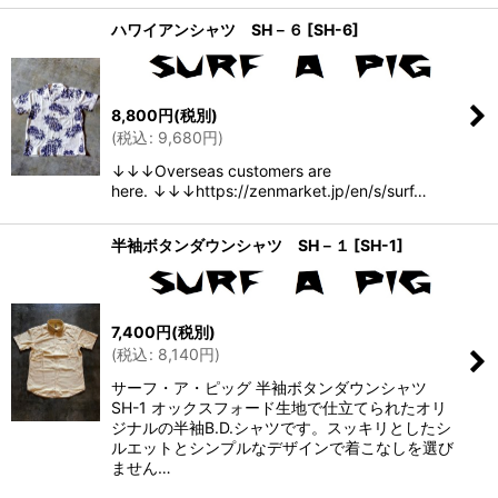
ハワイアンシャツ SH－６
[
SH-6
]
8,800
円
(税別)
(
税込
:
9,680
円
)
↓↓↓Overseas customers are
here. ↓↓↓https://zenmarket.jp/en/s/surf…
半袖ボタンダウンシャツ SH－１
[
SH-1
]
7,400
円
(税別)
(
税込
:
8,140
円
)
サーフ・ア・ピッグ 半袖ボタンダウンシャツ
SH-1 オックスフォード生地で仕立てられたオリ
ジナルの半袖B.D.シャツです。スッキリとしたシ
ルエットとシンプルなデザインで着こなしを選び
ません…