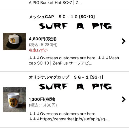
A PIG Bucket Hat SC-7 | Z…
メッシュCAP ＳＣ－１０
[
SC-10
]
4,800
円
(税別)
(
税込
:
5,280
円
)
在庫わずか
↓↓↓Overseas customers are here. ↓↓↓Mesh
cap SC-10 | ZenPlus サーフアピ…
オリジナルマグカップ ＳＧ－１
[
SG-1
]
1,300
円
(税別)
(
税込
:
1,430
円
)
↓↓↓Overseas customers are here.
↓↓↓https://zenmarket.jp/s/surfapig/sg-…