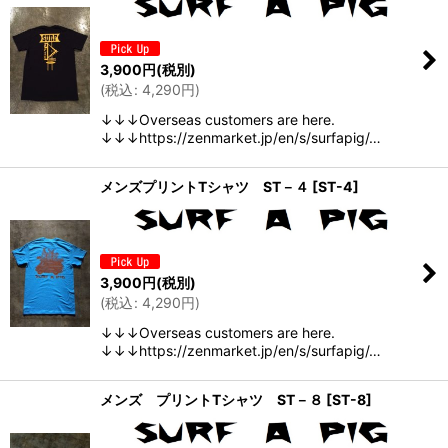
表示数
:
並び順
:
3,900
円
(税別)
(
税込
:
4,290
円
)
絞り込む
↓↓↓Overseas customers are here.
↓↓↓https://zenmarket.jp/en/s/surfapig/…
メンズプリントTシャツ ST－４
[
ST-4
]
3,900
円
(税別)
(
税込
:
4,290
円
)
↓↓↓Overseas customers are here.
↓↓↓https://zenmarket.jp/en/s/surfapig/…
メンズ プリントTシャツ ST－８
[
ST-8
]