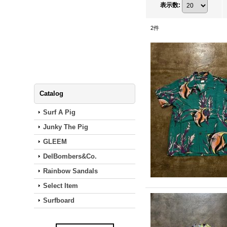
表示数
:
2
件
Catalog
Surf A Pig
Junky The Pig
GLEEM
DelBombers&Co.
Rainbow Sandals
Select Item
Surfboard