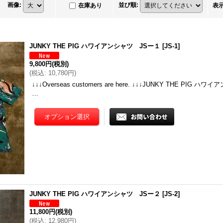
画像
:
並び順
:
在庫あり
表
JUNKY THE PIG ハワイアンシャツ JSー１
[
JS-1
]
9,800円
(税別)
(
税込
:
10,780円
)
↓↓↓Overseas customers are here. ↓↓↓JUNKY THE PIG 
…
JUNKY THE PIG ハワイアンシャツ JSー２
[
JS-2
]
11,800円
(税別)
(
税込
:
12,980円
)