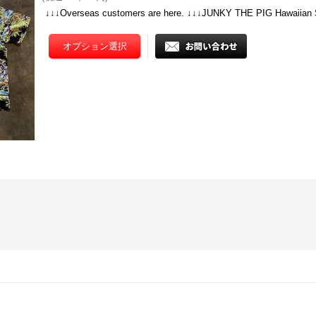
↓↓↓Overseas customers are here. ↓↓↓JUNKY THE PIG Hawaiian 