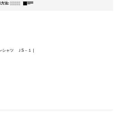
示方法
:
ハワイアンシャツ ＪS－１ |