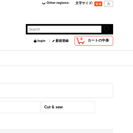
Other regions
:
文字サイズ
:
0
カートの中身
login
新規登録
Cut & sew