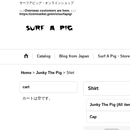
サーフアピッグ・オンラインショップ
↓↓↓
Overseas customers are here.
↓↓↓
https://zenmarket.jp/en/s/surfapig/
Catalog
Blog from Japan
Surf A Pig・Store
Home
>
Junky The Pig
>
Shirt
cart
Shirt
カートは空です。
Junky The Pig (All ite
Cap