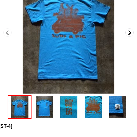
[
ST-4
]