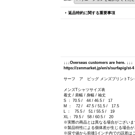
返品特約に関する重要事項
↓↓↓Overseas customers are here. ↓↓↓
https://zenmarket.jp/en/s/surfapig/st-4
サーフ ア ピッグ メンズプリントTシャ
メンズTシャツサイズ表
着丈 / 肩幅 / 身幅 / 袖丈
S ： 70.5 / 44 / 46.5 / 17
M ： 72 / 47.5 / 51.5 / 17.5
L ： 75.5 / 51 / 55.5 / 19
XL： 79.5 / 58 / 60.5 / 20
※実際の商品とは異なる場合がございま
※製品特性による個体差が生じる場合が
※採寸値から前後1インチ内での誤差は