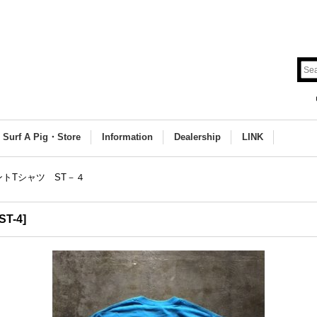
Surf A Pig・Store
Information
Dealership
LINK
トTシャツ ST－４
ST-4
]