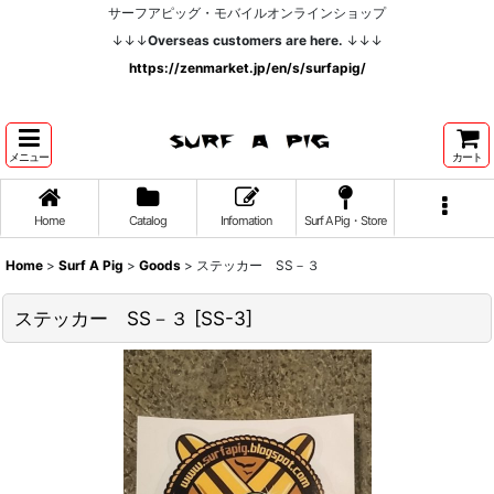
サーフアピッグ・モバイルオンラインショップ
↓↓↓
Overseas customers are here.
↓↓↓
https://zenmarket.jp/en/s/surfapig/
メニュー
カート
Home
Catalog
Infomation
Surf A Pig・Store
Home
>
Surf A Pig
>
Goods
>
ステッカー SS－３
ステッカー SS－３
[
SS-3
]