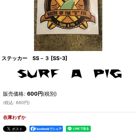
ステッカー SS－３
[
SS-3
]
販売価格
:
600
円
(税別)
(
税込
:
660
円
)
在庫わずか
Facebookでシェア