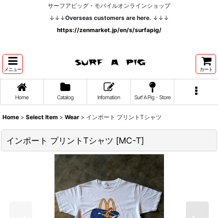
サーフアピッグ・モバイルオンラインショップ
↓↓↓
Overseas customers are here.
↓↓↓
https://zenmarket.jp/en/s/surfapig/
メニュー
カート
Home
Catalog
Infomation
Surf A Pig・Store
Home
>
Select Item
>
Wear
>
インポート プリントTシャツ
インポート プリントTシャツ
[
MC-T
]