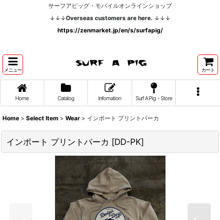
サーフアピッグ・モバイルオンラインショップ
↓↓↓
Overseas customers are here.
↓↓↓
https://zenmarket.jp/en/s/surfapig/
メニュー
カート
Home
Catalog
Infomation
Surf A Pig・Store
Home
>
Select Item
>
Wear
>
インポート プリントパーカ
インポート プリントパーカ
[
DD-PK
]