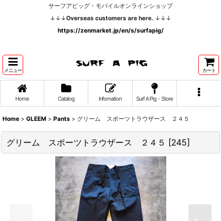
サーフアピッグ・モバイルオンラインショップ
↓↓↓
Overseas customers are here.
↓↓↓
https://zenmarket.jp/en/s/surfapig/
メニュー
カート
Home
Catalog
Infomation
Surf A Pig・Store
Home
>
GLEEM
>
Pants
>
グリーム スポーツトラウザース ２４５
グリーム スポーツトラウザース ２４５
[
245
]