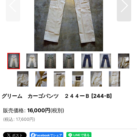
グリーム カーゴパンツ ２４４ーＢ
[
244-B
]
販売価格
:
16,000
円
(税別)
(
税込
:
17,600
円
)
Facebookでシェア