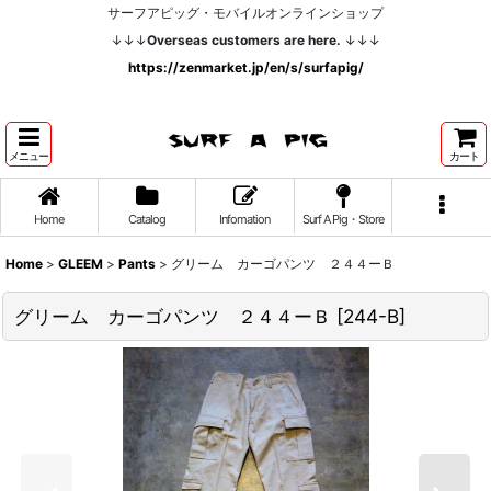
サーフアピッグ・モバイルオンラインショップ
↓↓↓
Overseas customers are here.
↓↓↓
https://zenmarket.jp/en/s/surfapig/
メニュー
カート
Home
Catalog
Infomation
Surf A Pig・Store
Home
>
GLEEM
>
Pants
>
グリーム カーゴパンツ ２４４ーＢ
グリーム カーゴパンツ ２４４ーＢ
[
244-B
]