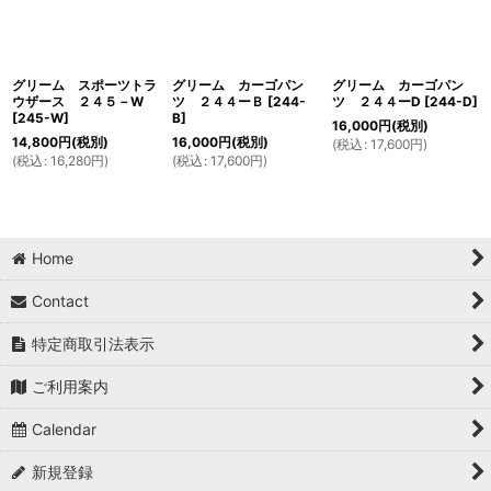
グリーム スポーツトラ
グリーム カーゴパン
グリーム カーゴパン
ウザース ２４５－W
ツ ２４４ーＢ
[
244-
ツ ２４４ーD
[
244-D
]
[
245-W
]
B
]
16,000
円
(税別)
14,800
円
(税別)
16,000
円
(税別)
(
税込
:
17,600
円
)
(
税込
:
16,280
円
)
(
税込
:
17,600
円
)
Home
Contact
特定商取引法表示
ご利用案内
Calendar
新規登録