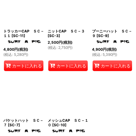
並び順
:
絞り込む
トラッカーCAP ＳＣ－
ニットCAP ＳＣ－３
ブーニーハット ＳＣ－
１１
[
SC-11
]
[
SC-3
]
９
[
SC-9
]
2,500
円
(税別)
(
税込
:
2,750
円
)
4,800
円
(税別)
4,900
円
(税別)
(
税込
:
5,280
円
)
(
税込
:
5,390
円
)
カートに入れる
カートに入れる
カートに入れる
バケットハット ＳＣ－
メッシュCAP ＳＣ－１
７
[
SC-7
]
０
[
SC-10
]