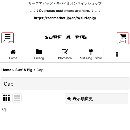
サーフアピッグ・モバイルオンラインショップ
↓↓↓
Overseas customers are here.
↓↓↓
https://zenmarket.jp/en/s/surfapig/
メニュー
カート
Home
Catalog
Infomation
Surf A Pig・Store
Home
>
Surf A Pig
>
Cap
Cap
表示順変更
閉じる
5
件
表示数
: