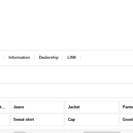
Information
Dealership
LINK
DelBombers&Co. (All item)
Jeans
Jacket
Pant
Sweat shirt
Cap
Good