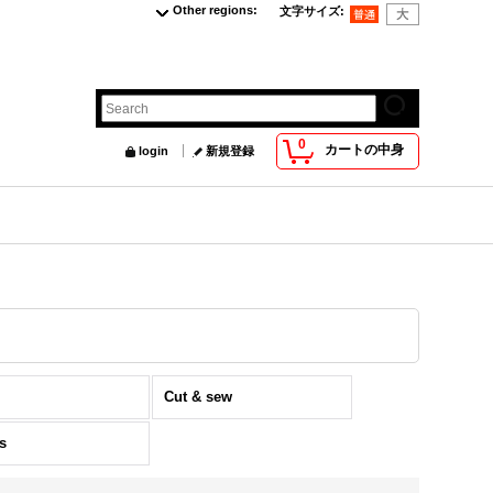
Other regions
:
文字サイズ
:
0
カートの中身
login
新規登録
s
Cut & sew
s