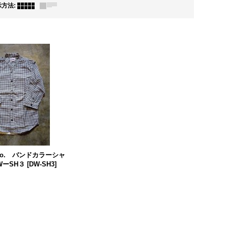
示方法
:
s&co. バンドカラーシャ
WーSH３
[
DW-SH3
]