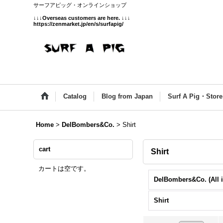
サーフアピッグ・オンラインショップ
↓↓↓
Overseas customers are here.
↓↓↓
https://zenmarket.jp/en/s/surfapig/
Catalog
Blog from Japan
Surf A Pig・Store
Home
>
DelBombers&Co.
>
Shirt
cart
Shirt
カートは空です。
Shirt