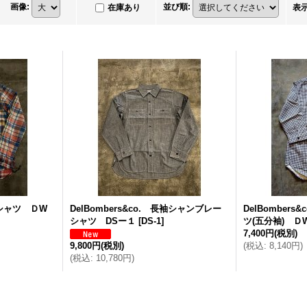
画像
:
並び順
:
在庫あり
表
ネルシャツ ＤW
DelBombers&co. 長袖シャンブレー
DelBomber
シャツ DSー１
[
DS-1
]
ツ(五分袖) Ｄ
7,400円
(税別)
9,800円
(税別)
(
税込
:
8,140円
)
(
税込
:
10,780円
)