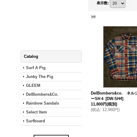
表示数
:
3
件
Catalog
Surf A Pig
Junky The Pig
GLEEM
DelBombers&co. 
DelBombers&Co.
ーSH４
[
DW-SH4
]
Rainbow Sandals
11,800円
(税別)
(
税込
:
12,980円
)
Select Item
Surfboard