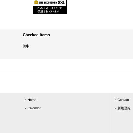
Checked items
0件
Home
Contact
Calendar
新規登録