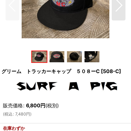
グリーム トラッカーキャップ ５０８ーC
[
508-C
]
販売価格
:
6,800
円
(税別)
(
税込
:
7,480
円
)
在庫わずか