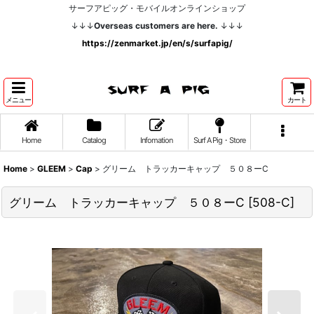
サーフアピッグ・モバイルオンラインショップ
↓↓↓
Overseas customers are here.
↓↓↓
https://zenmarket.jp/en/s/surfapig/
メニュー
カート
Home
Catalog
Infomation
Surf A Pig・Store
Home
>
GLEEM
>
Cap
>
グリーム トラッカーキャップ ５０８ーC
グリーム トラッカーキャップ ５０８ーC
[
508-C
]