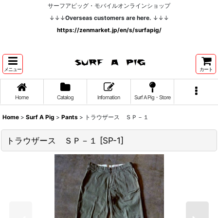
サーフアピッグ・モバイルオンラインショップ
↓↓↓
Overseas customers are here.
↓↓↓
https://zenmarket.jp/en/s/surfapig/
メニュー
カート
Home
Catalog
Infomation
Surf A Pig・Store
Home
>
Surf A Pig
>
Pants
>
トラウザース ＳＰ－１
トラウザース ＳＰ－１
[
SP-1
]