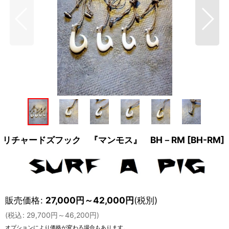
リチャードズフック 『マンモス』 BH－RM
[
BH-RM
]
販売価格
:
27,000
円
～42,000
円
(税別)
(
税込
:
29,700
円
～46,200
円
)
オプションにより価格が変わる場合もあります。