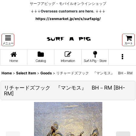
サーフアピッグ・モバイルオンラインショップ
↓↓↓
Overseas customers are here.
↓↓↓
https://zenmarket.jp/en/s/surfapig/
メニュー
カート
Home
Catalog
Infomation
Surf A Pig・Store
Home
>
Select Item
>
Goods
>
リチャードズフック 『マンモス』 BH－RM
リチャードズフック 『マンモス』 BH－RM
[
BH-
RM
]