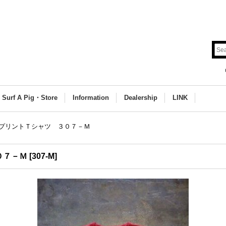
Surf A Pig・Store
Information
Dealership
LINK
プリントＴシャツ ３０７－Ｍ
０７－Ｍ
[
307-M
]