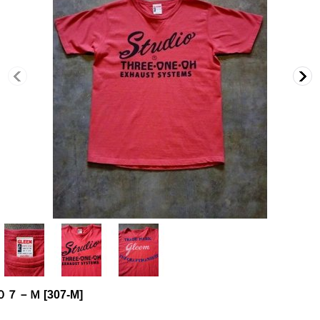
０７－Ｍ
[
307-M
]