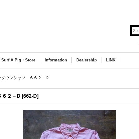
Surf A Pig・Store
Information
Dealership
LINK
ンダウンシャツ ６６２－D
６６２－D
[
662-D
]