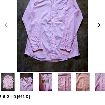
６６２－D
[
662-D
]