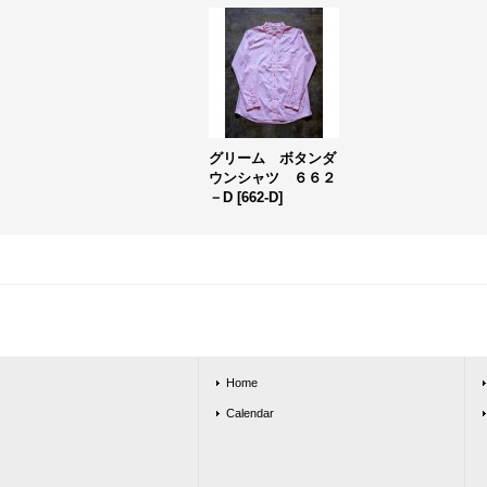
グリーム ボタンダ
ウンシャツ ６６２
－D
[
662-D
]
Home
Calendar