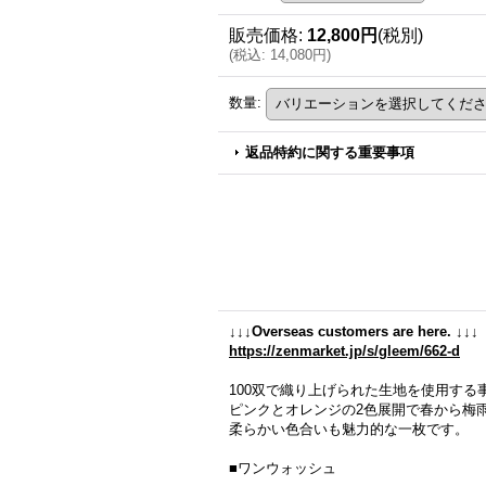
販売価格
:
12,800円
(税別)
(
税込
:
14,080円
)
数量
:
返品特約に関する重要事項
↓↓↓Overseas customers are here. ↓↓↓
https://zenmarket.jp/s/gleem/662-d
100双で織り上げられた生地を使用す
ピンクとオレンジの2色展開で春から梅
柔らかい色合いも魅力的な一枚です。
■ワンウォッシュ