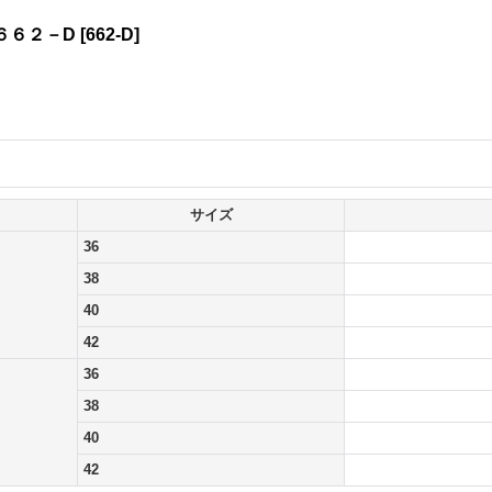
６６２－D
[
662-D
]
サイズ
36
38
40
42
36
38
40
42