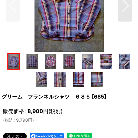
グリーム フランネルシャツ ６８５
[
685
]
販売価格
:
8,900
円
(税別)
(
税込
:
9,790
円
)
Facebookでシェア