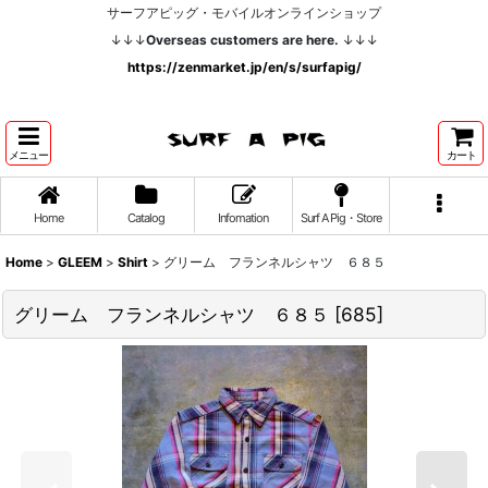
サーフアピッグ・モバイルオンラインショップ
↓↓↓
Overseas customers are here.
↓↓↓
https://zenmarket.jp/en/s/surfapig/
メニュー
カート
Home
Catalog
Infomation
Surf A Pig・Store
Home
>
GLEEM
>
Shirt
>
グリーム フランネルシャツ ６８５
グリーム フランネルシャツ ６８５
[
685
]