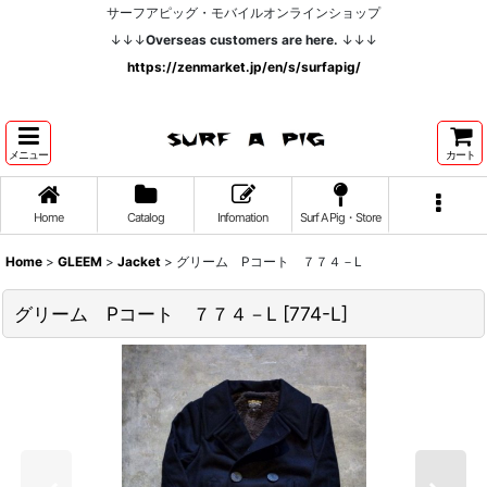
サーフアピッグ・モバイルオンラインショップ
↓↓↓
Overseas customers are here.
↓↓↓
https://zenmarket.jp/en/s/surfapig/
メニュー
カート
Home
Catalog
Infomation
Surf A Pig・Store
Home
>
GLEEM
>
Jacket
>
グリーム Pコート ７７４－L
グリーム Pコート ７７４－L
[
774-L
]