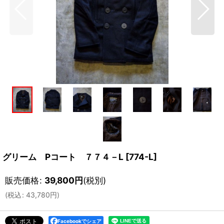
グリーム Pコート ７７４－L
[
774-L
]
販売価格
:
39,800
円
(税別)
(
税込
:
43,780
円
)
Facebookでシェア