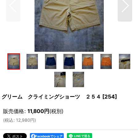
グリーム クライミングショーツ ２５４
[
254
]
販売価格
:
11,800
円
(税別)
(
税込
:
12,980
円
)
Facebookでシェア