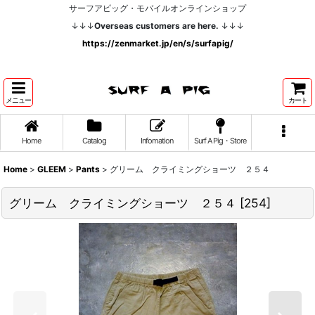
サーフアピッグ・モバイルオンラインショップ
↓↓↓
Overseas customers are here.
↓↓↓
https://zenmarket.jp/en/s/surfapig/
メニュー
カート
Home
Catalog
Infomation
Surf A Pig・Store
Home
>
GLEEM
>
Pants
>
グリーム クライミングショーツ ２５４
グリーム クライミングショーツ ２５４
[
254
]