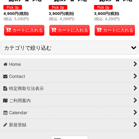
4,900
円
(税別)
3,900
円
(税別)
3,900
円
(税別)
(
税込
:
5,390
円
)
(
税込
:
4,290
円
)
(
税込
:
4,290
円
)
カートに入れる
カートに入れる
カートに入れる
カテゴリで絞り込む
Home
Surf A Pig
Contact
Junky The Pig
特定商取引法表示
GLEEM
ご利用案内
DelBombers&Co.
Calendar
Rainbow Sandals
新規登録
Select Item