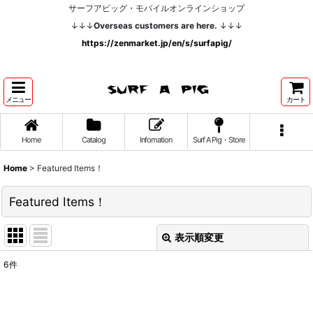
サーフアピッグ・モバイルオンラインショップ
↓↓↓
Overseas customers are here.
↓↓↓
https://zenmarket.jp/en/s/surfapig/
メニュー
カート
Home
Catalog
Infomation
Surf A Pig・Store
Home
>
Featured Items！
Featured Items！
表示順変更
閉じる
6
件
表示数
: