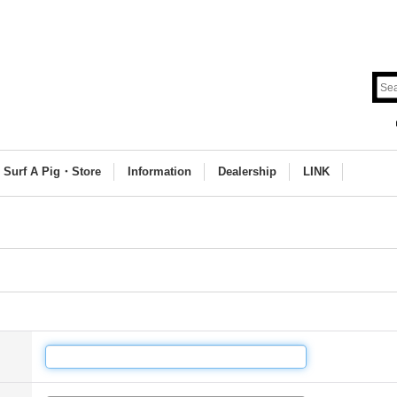
Surf A Pig・Store
Information
Dealership
LINK