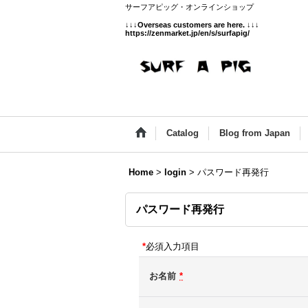
サーフアピッグ・オンラインショップ
↓↓↓
Overseas customers are here.
↓↓↓
https://zenmarket.jp/en/s/surfapig/
Catalog
Blog from Japan
Home
>
login
>
パスワード再発行
パスワード再発行
*
必須入力項目
お名前
*