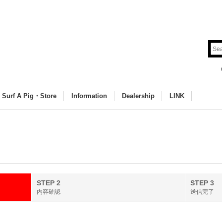
Surf A Pig・Store
Information
Dealership
LINK
STEP 2
STEP 3
内容確認
送信完了